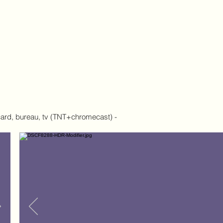
lités et tarifs
Contact et Accès
Infos
card,
bureau, tv (TNT+chromecast) -