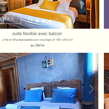
LVOUX
suite flexible avec balcon
(2 lits en 90 juxtaposables pour couchage en 180 x 200 cm)
au 2ème