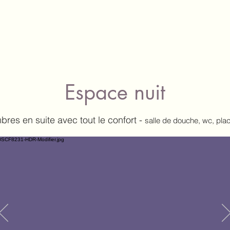
ERF CHE
vie
Détente et loisirs
Services
Disponibi
Espace nuit
bres en suite
avec tout le confort -
salle de douche, wc, pla